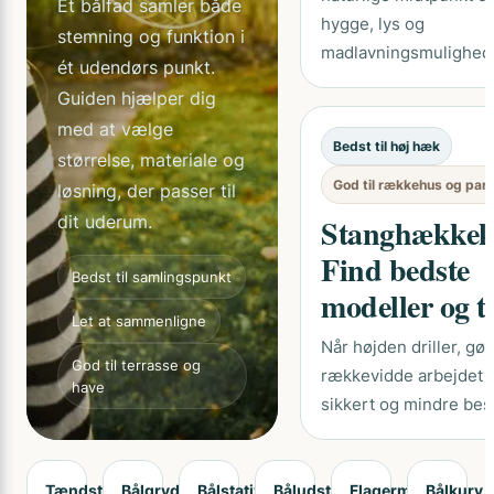
Et bålfad samler både
hygge, lys og
stemning og funktion i
madlavningsmulighed
ét udendørs punkt.
Guiden hjælper dig
med at vælge
Bedst til høj hæk
størrelse, materiale og
God til rækkehus og par
løsning, der passer til
dit uderum.
Stanghækkek
Find bedste
Bedst til samlingspunkt
modeller og t
Let at sammenligne
Når højden driller, gør
God til terrasse og
rækkevidde arbejdet 
have
sikkert og mindre bes
Tændstål
Bålgryde
Bålstativ
Båludstyr
Flagermuslygte
Bålkurv