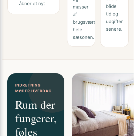
åbner et nyt
både
masser
tid og
af
udgifter
brugsværdi
senere.
hele
sæsonen.
INDRETNING
MØDER HVERDAG
Rum der
fungerer,
føles