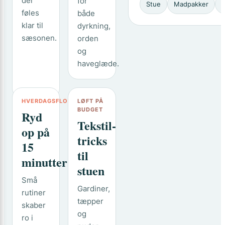
der
for
Stue
Madpakker
føles
både
klar til
dyrkning,
sæsonen.
orden
og
haveglæde.
HVERDAGSFLOW
LØFT PÅ
BUDGET
Ryd
Tekstil-
op på
tricks
15
til
minutter
stuen
Små
Gardiner,
rutiner
tæpper
skaber
og
ro i