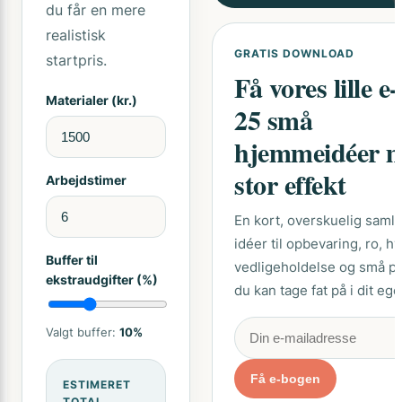
du får en mere
realistisk
GRATIS DOWNLOAD
startpris.
Få vores lille e
Materialer (kr.)
25 små
hjemmeidéer 
stor effekt
Arbejdstimer
En kort, overskuelig samli
idéer til opbevaring, ro, h
Buffer til
vedligeholdelse og små pr
ekstraudgifter (%)
du kan tage fat på i dit eg
Valgt buffer:
10%
Få e-bogen
ESTIMERET
TOTAL