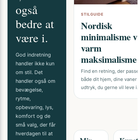
også
STILGUIDE
bedre at
Nordisk
være i.
minimalisme vs
varm
God indretning
maksimalisme
handler ikke kun
Find en retning, der passer 
om stil. Det
både dit hjem, dine vaner 
handler også om
udtryk, du gerne vil leve i.
bevægelse,
rytme,
opbevaring, lys,
komfort og de
små valg, der får
hverdagen til at