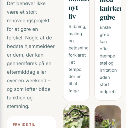
Det behøver ikke
nyt
knirkend
være et stort
liv
gulve
renoveringsprojekt
Slibning,
Enkle
for at gøre en
maling
greb
forskel. Nogle af de
og
kan
bedste hjemmeidéer
bejdsning
ofte
er dem, der kan
forklaret
dæmpe
i et
støj og
gennemføres på en
tempo,
irritation
eftermiddag eller
der er
uden
over en weekend –
til at
stort
og som løfter både
følge.
indgreb.
funktion og
stemning.
FRA IDÉ TIL