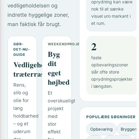
oprydning kan være
vedligeholdelsen og
nok til at sænke
indrette hyggelige zoner,
visuel uro markant i
et rum.
man faktisk får brugt.
2
GØR-
WEEKENDPROJEKT
DET-NU-
Byg
GUIDE
faste
dit
Vedligehold
opbevaringszoner
eget
træterrassen
slår ofte store
højbed
oprydningsprojekter
Rens,
i længden.
slib og
Et
olie for
overskueligt
lang
projekt
holdbarhed
med
POPULÆRE SØGNINGER
– og et
stor
Opbevaring
Bryggers
uderum
effekt