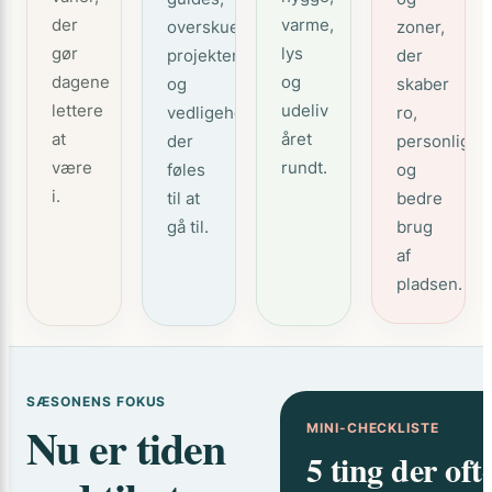
der
varme,
overskuelige
zoner,
gør
lys
projekter
der
dagene
og
og
skaber
lettere
udeliv
vedligeholdelse,
ro,
at
året
der
personlighe
være
rundt.
føles
og
i.
til at
bedre
gå til.
brug
af
pladsen.
SÆSONENS FOKUS
Nu er tiden
MINI-CHECKLISTE
5 ting der oft