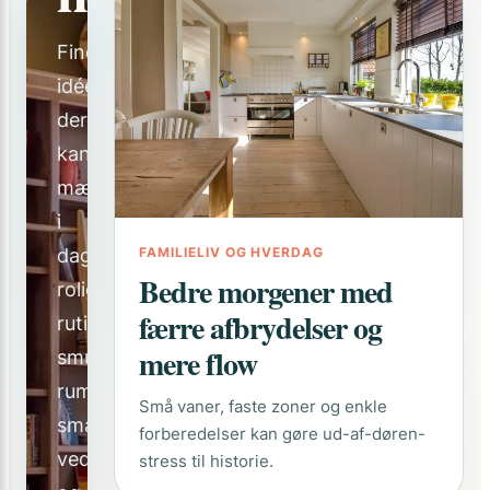
Find
idéer,
der
kan
mærkes
i
dag:
FAMILIELIV OG HVERDAG
Bedre morgener med
roligere
færre afbrydelser og
rutiner,
mere flow
smukkere
rum,
Små vaner, faste zoner og enkle
smartere
forberedelser kan gøre ud-af-døren-
vedligeholdelse
stress til historie.