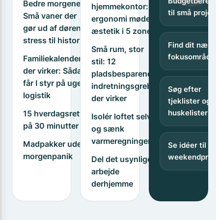
Budgetberegn
Bedre morgener:
hjemmekontor:
til små projekt
Små vaner der
ergonomi møder
gør ud af døren-
æstetik i 5 zoner
stress til historie
Find dit næste
Små rum, stor
fokusområde
Familiekalenderen
stil: 12
der virker: Sådan
pladsbesparende
får I styr på ugens
indretningsgreb
Søg efter
logistik
der virker
tjeklister og
huskelister
15 hverdagsretter
Isolér loftet selv
på 30 minutter
og sænk
varmeregningen
Madpakker uden
Se idéer til
morgenpanik
weekendproje
Del det usynlige
arbejde
derhjemme