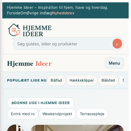
Små
×
Spring
Hjemme Ideer – Inspiration til hjem, have og hverdag.
greb,
til
Forside
Om
Øvrige indlæg
Nyhedsbrev
indhold
stor
forskel
⌕
i
Hjemme
Ideer
Menu
hjemmet,
Bålfad
Hækkeklipper
Bålsted
Stan
POPULÆRT LIGE NU
haven
DENNE UGE I HJEMME IDEER
og
Entré med ro
Weekendprojekt
Terrassepleje
hverdagen