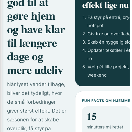
god til at
effekt lige nu
gøre hjem
Få styr på entré, bryg
og have klar
hotspot
Giv træ og overflader
til længere
Skab én hyggelig sid
dage og
Opdater tekstiler i é
ro
mere udeliv
Vælg ét lille projekt,
weekend
Når lyset vender tilbage,
bliver det tydeligt, hvor
FUN FACTS OM HJEMME
de små forbedringer
giver størst effekt. Det er
15
sæsonen for at skabe
minutters målrettet
overblik, få styr på