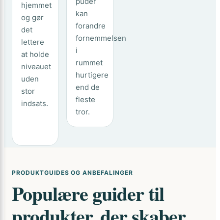
puder
hjemmet
kan
og gør
forandre
det
fornemmelsen
lettere
i
at holde
rummet
niveauet
hurtigere
uden
end de
stor
fleste
indsats.
tror.
PRODUKTGUIDES OG ANBEFALINGER
Populære guider til
produkter, der skaber