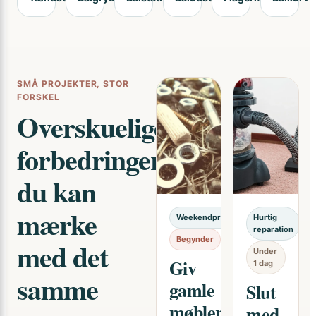
SMÅ PROJEKTER, STOR
FORSKEL
Overskuelige
forbedringer,
du kan
mærke
Weekendprojekt
Hurtig
reparation
Begynder
med det
Under
Giv
1 dag
samme
gamle
Slut
møbler
med