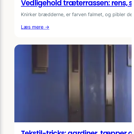
Vedligehold træterrassen: rens, s
nyt
tag
Knirker brædderne, er farven falmet, og pibler 
mening?
Tegn
:
Læs mere →
du
Vedligehold
bør
træterrassen:
holde
rens,
øje
slib
med
og
olie
for
lang
holdbarhed
Tekstil-tricks: gardiner, tæpper 