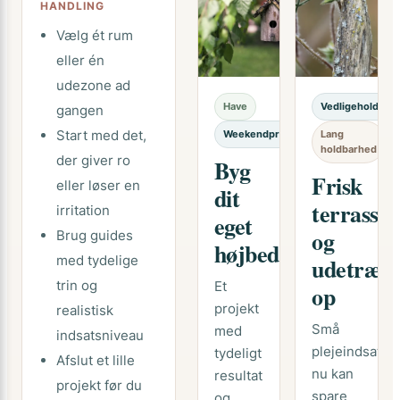
HANDLING
Vælg ét rum
eller én
udezone ad
Have
Vedligeholdelse
gangen
Start med det,
Weekendprojekt
Lang
holdbarhed
der giver ro
Byg
Frisk
eller løser en
dit
terrasse
irritation
eget
og
Brug guides
højbed
med tydelige
udetræ
trin og
Et
op
projekt
realistisk
Små
med
indsatsniveau
plejeindsatse
tydeligt
Afslut et lille
nu kan
resultat
projekt før du
spare
og