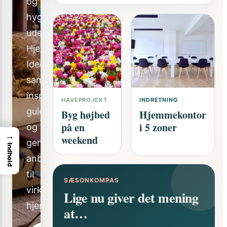
og
hyggeligere
udeliv.
Hjemme
Ideer
samler
inspiration,
HAVEPROJEKT
INDRETNING
guides
Byg højbed
Hjemmekontor
på en
i 5 zoner
og
→
weekend
gennemtænkte
Indhold
anbefalinger
til
SÆSONKOMPAS
virkelige
Lige nu giver det mening
hjem.
at…