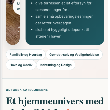
give terrassen et let eftersyn før
Udforsk
magasinet
sæsonen tager fart
samle små opbevaringsløsninger,
Fra
der letter hverdagen
tanke til
skabe et hyggeligt udepunkt til
handling
aftener i haven
Familieliv og Hverdag
Gør-det-selv og Vedligeholdelse
Have og Udeliv
Indretning og Design
UDFORSK KATEGORIERNE
Et hjemmeunivers med