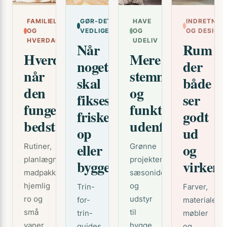
FAMILIELIV
GØR-DET-SELV OG
HAVE
INDRETNIN
OG
VEDLIGEHOLDELSE
OG
OG DESIGN
HVERDAG
UDELIV
Når
Rum
Hverdagen,
Mere
noget
der
når
stemning
skal
både
den
og
fikses,
ser
fungerer
funktion
friskes
godt
bedst
udenfor
op
ud
eller
og
Rutiner,
Grønne
planlægning,
projekter,
bygges
virker
madpakker,
sæsonidéer
hjemlig
og
Trin-
Farver,
ro og
udstyr
for-
materialer,
små
til
trin-
møbler
vaner,
hygge,
guides,
og