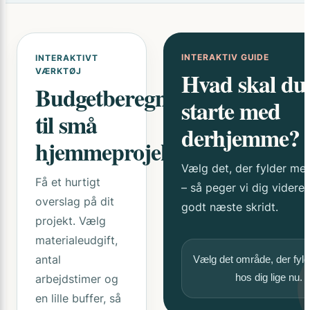
INTERAKTIV GUIDE
INTERAKTIVT
VÆRKTØJ
Hvad skal du
Budgetberegner
starte med
til små
derhjemme?
hjemmeprojekter
Vælg det, der fylder mes
Få et hurtigt
– så peger vi dig videre
overslag på dit
godt næste skridt.
projekt. Vælg
materialeudgift,
antal
Vælg det område, der fyl
hos dig lige nu.
arbejdstimer og
en lille buffer, så