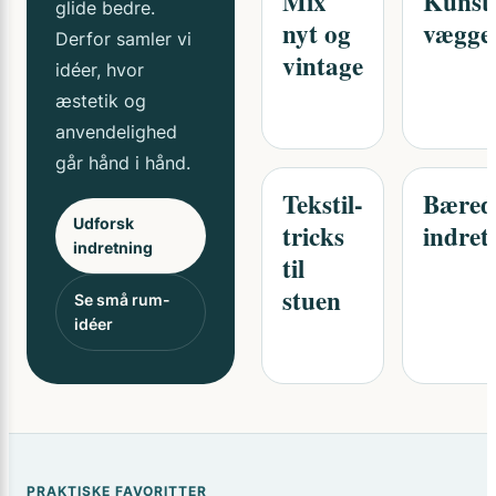
Mix
Kunst
glide bedre.
nyt og
vægge
Derfor samler vi
vintage
idéer, hvor
æstetik og
anvendelighed
går hånd i hånd.
Tekstil-
Bæred
Udforsk
tricks
indret
indretning
til
stuen
Se små rum-
idéer
PRAKTISKE FAVORITTER