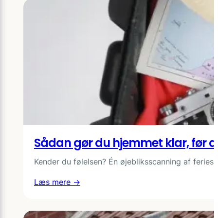
Sådan gør du hjemmet klar, før d
Kender du følelsen? Én øjebliksscanning af ferie
:
Læs mere →
Sådan
gør