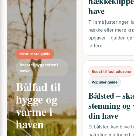
hækkeklipper 
have
Til små justeringer, 
hække eller mere kr
opgaver – guiden gør 
lettere.
Mest læste guide
Bedst til hyggeaften i
haven
Bedst til fast udezone
Bålfad til
Populær guide
Bålsted – ska
hygge og
stemning og 
varme i
din have
haven
Et bålsted kan blive h
naturlige midtpunkt o