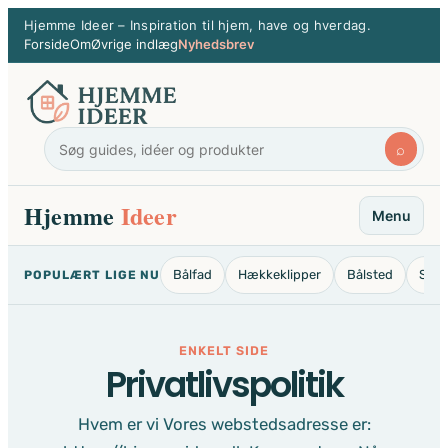
Spring
Hjemme Ideer – Inspiration til hjem, have og hverdag.
til
Forside
Om
Øvrige indlæg
Nyhedsbrev
indhold
⌕
Hjemme
Ideer
Menu
Bålfad
Hækkeklipper
Bålsted
Stan
POPULÆRT LIGE NU
ENKELT SIDE
Privatlivspolitik
Hvem er vi Vores webstedsadresse er: