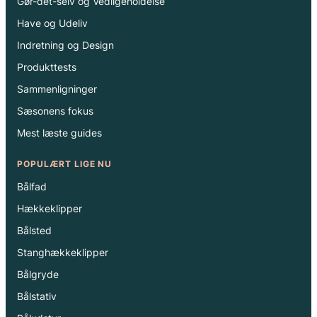
Gør-det-selv og Vedligeholdelse
Have og Udeliv
Indretning og Design
Produkttests
Sammenligninger
Sæsonens fokus
Mest læste guides
POPULÆRT LIGE NU
Bålfad
Hækkeklipper
Bålsted
Stanghækkeklipper
Bålgryde
Bålstativ