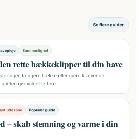
Se flere guider
havepleje
Sammenlignet
den rette hækkeklipper til din have
usteringer, længere hække eller mere krævende
 guiden gør valget lettere.
 fast udezone
Populær guide
ed – skab stemning og varme i din