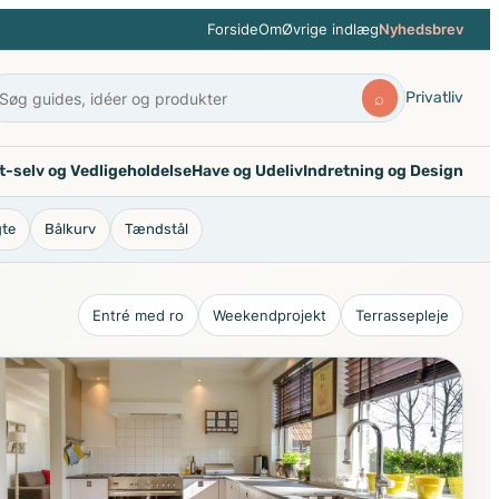
Forside
Om
Øvrige indlæg
Nyhedsbrev
Privatliv
⌕
t-selv og Vedligeholdelse
Have og Udeliv
Indretning og Design
gte
Bålkurv
Tændstål
Entré med ro
Weekendprojekt
Terrassepleje