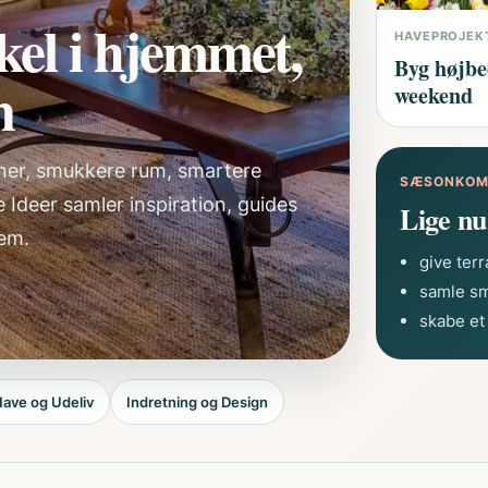
kel i hjemmet,
HAVEPROJEK
Byg højbe
n
weekend
tiner, smukkere rum, smartere
SÆSONKOM
 Ideer samler inspiration, guides
Lige nu
jem.
give terr
samle sm
skabe et
ave og Udeliv
Indretning og Design