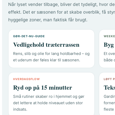
Når lyset vender tilbage, bliver det tydeligt, hvor d
effekt. Det er sæsonen for at skabe overblik, få sty
hyggelige zoner, man faktisk får brugt.
GØR-DET-NU-GUIDE
WEEKE
Vedligehold træterrassen
Byg 
Rens, slib og olie for lang holdbarhed – og
Et ove
et uderum der føles klar til sæsonen.
både 
HVERDAGSFLOW
LØFT 
Ryd op på 15 minutter
Teks
Små rutiner skaber ro i hjemmet og gør
Gardi
det lettere at holde niveauet uden stor
forne
indsats.
fleste 