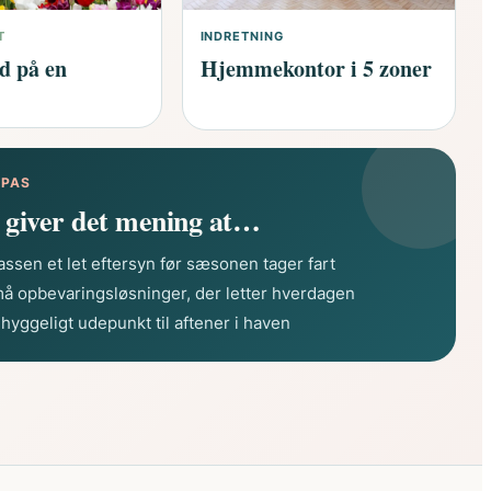
T
INDRETNING
d på en
Hjemmekontor i 5 zoner
PAS
 giver det mening at…
assen et let eftersyn før sæsonen tager fart
å opbevaringsløsninger, der letter hverdagen
 hyggeligt udepunkt til aftener i haven