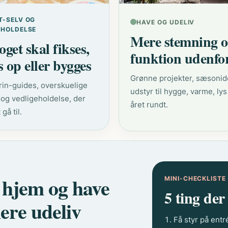
T-SELV OG
HAVE OG UDELIV
EHOLDELSE
Mere stemning 
get skal fikses,
funktion udenfo
s op eller bygges
Grønne projekter, sæsonid
trin-guides, overskuelige
udstyr til hygge, varme, lys
 og vedligeholdelse, der
året rundt.
 gå til.
e hjem og have
MINI-CHECKLISTE
5 ting der
ere udeliv
Få styr på entr