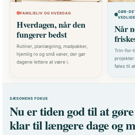
GØR-DE
FAMILIELIV OG HVERDAG
VEDLIG
Hverdagen, når den
Når no
fungerer bedst
friske
Rutiner, planlægning, madpakker,
Trin-for-
hjemlig ro og små vaner, der gør
projekter
dagene lettere at være i.
føles til at
SÆSONENS FOKUS
Nu er tiden god til at gør
klar til længere dage og m