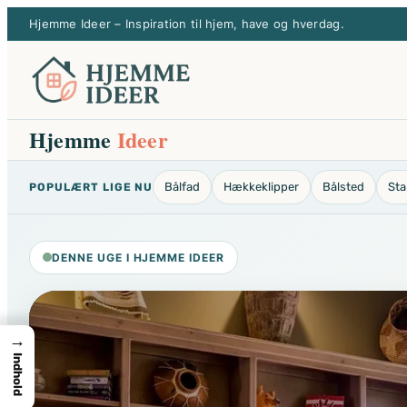
Spring
Hjemme Ideer – Inspiration til hjem, have og hverdag.
til
indhold
Hjemme
Ideer
Bålfad
Hækkeklipper
Bålsted
St
POPULÆRT LIGE NU
DENNE UGE I HJEMME IDEER
→
Indhold