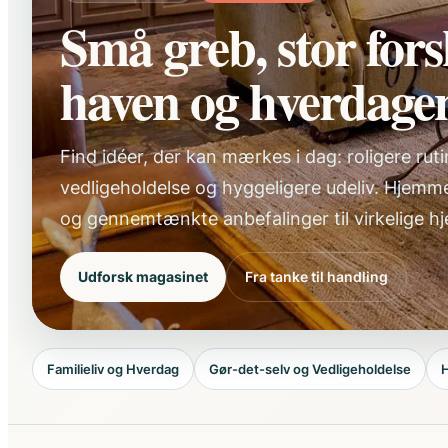
Små greb, stor fors
haven og hverdage
Find idéer, der kan mærkes i dag: roligere ru
vedligeholdelse og hyggeligere udeliv. Hjemme
og gennemtænkte anbefalinger til virkelige h
Udforsk magasinet
Fra tanke til handling
Familieliv og Hverdag
Gør-det-selv og Vedligeholdelse
H