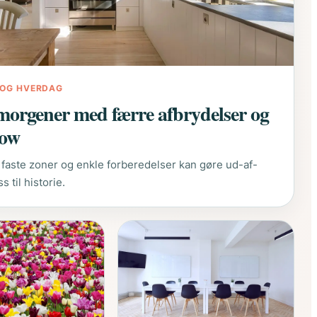
V OG HVERDAG
morgener med færre afbrydelser og
low
 faste zoner og enkle forberedelser kan gøre ud-af-
 til historie.