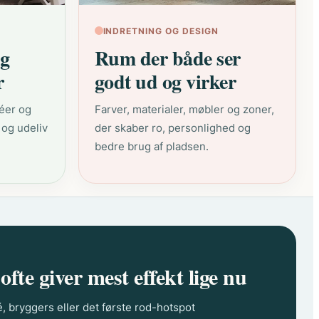
INDRETNING OG DESIGN
og
Rum der både ser
r
godt ud og virker
éer og
Farver, materialer, møbler og zoner,
 og udeliv
der skaber ro, personlighed og
bedre brug af pladsen.
 ofte giver mest effekt lige nu
é, bryggers eller det første rod-hotspot