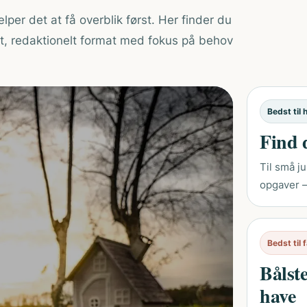
lper det at få overblik først. Her finder du
gt, redaktionelt format med fokus på behov
Bedst til 
Find 
Til små j
opgaver –
Bedst til
Bålst
have