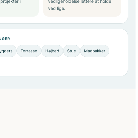
projekter i
vedligeholdelse lettere at holde
ved lige.
NGER
yggers
Terrasse
Højbed
Stue
Madpakker