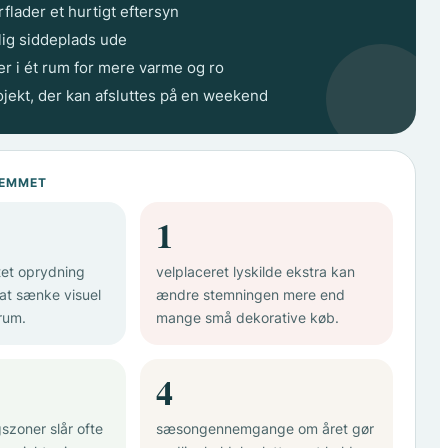
flader et hurtigt eftersyn
ig siddeplads ude
er i ét rum for mere varme og ro
rojekt, der kan afsluttes på en weekend
JEMMET
1
tet oprydning
velplaceret lyskilde ekstra kan
 at sænke visuel
ændre stemningen mere end
rum.
mange små dekorative køb.
4
szoner slår ofte
sæsongennemgange om året gør