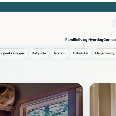
Familieliv og Hverdag
Gør-de
anghækkeklipper
Bålgryde
Bålstativ
Båludstyr
Flagermusly