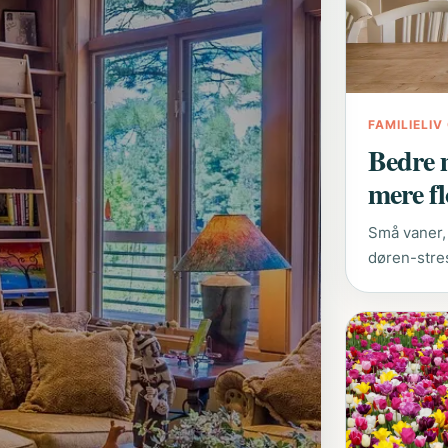
FAMILIELI
Bedre 
mere f
Små vaner,
døren-stress