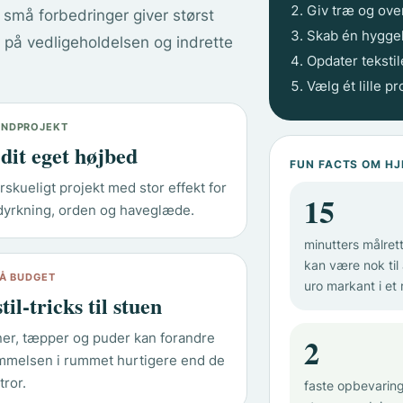
Giv træ og over
e små forbedringer giver størst
Skab én hyggel
r på vedligeholdelsen og indrette
Opdater tekstil
Vælg ét lille p
NDPROJEKT
dit eget højbed
FUN FACTS OM H
rskueligt projekt med stor effekt for
15
dyrkning, orden og haveglæde.
minutters målret
kan være nok til
PÅ BUDGET
uro markant i et 
til-tricks til stuen
ner, tæpper og puder kan forandre
2
mmelsen i rummet hurtigere end de
tror.
faste opbevaring