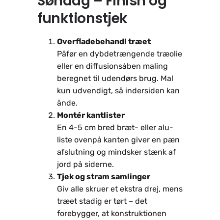
Søndag – Finish og
funktions­tjek
Overfladebehandl træet
Påfør en dybde­trængende træolie
eller en diffusionsåben maling
beregnet til udendørs brug. Mal
kun udvendigt, så indersiden kan
ånde.
Montér kantlister
En 4-5 cm bred bræt- eller alu-
liste ovenpå kanten giver en pæn
afslutning og mindsker stænk af
jord på siderne.
Tjek og stram samlinger
Giv alle skruer et ekstra drej, mens
træet stadig er tørt – det
forebygger, at konstruktionen