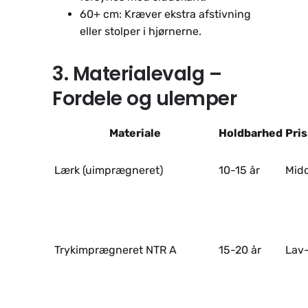
60+ cm: Kræver ekstra afstivning
eller stolper i hjørnerne.
3. Materialevalg –
Fordele og ulemper
Materiale
Holdbarhed
Pri
Lærk (uimprægneret)
10-15 år
Mid
Trykimprægneret NTR A
15-20 år
Lav