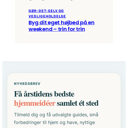
GØR-DET-SELV OG
VEDLIGEHOLDELSE
Byg dit eget højbed på en
weekend – trin for trin
NYHEDSBREV
Få årstidens bedste
hjemmeidéer
samlet ét sted
Tilmeld dig og få udvalgte guides, små
forbedringer til hjem og have, nyttige