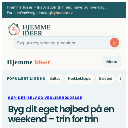
Spring
Hjemme Ideer – Inspiration til hjem, have og hverdag.
til
Forside
Om
Øvrige indlæg
Nyhedsbrev
indhold
⌕
Hjemme
Ideer
Menu
Bålfad
Hækkeklipper
Bålsted
Stan
POPULÆRT LIGE NU
GØR-DET-SELV OG VEDLIGEHOLDELSE
Byg dit eget højbed på en
weekend – trin for trin