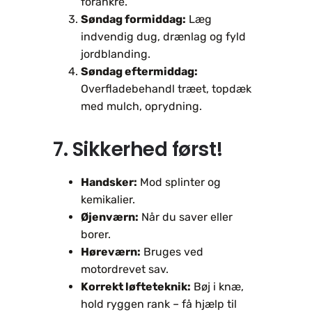
forankre.
Søndag formiddag:
Læg
indvendig dug, drænlag og fyld
jordblanding.
Søndag eftermiddag:
Overfladebehandl træet, topdæk
med mulch, oprydning.
7. Sikkerhed først!
Handsker:
Mod splinter og
kemikalier.
Øjenværn:
Når du saver eller
borer.
Høreværn:
Bruges ved
motordrevet sav.
Korrekt løfteteknik:
Bøj i knæ,
hold ryggen rank – få hjælp til