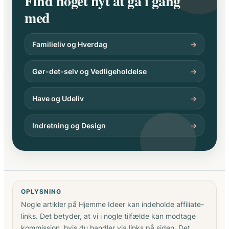
Find noget nyt at gå i gang
med
Familieliv og Hverdag
→
Gør-det-selv og Vedligeholdelse
→
Have og Udeliv
→
Indretning og Design
→
OPLYSNING
Nogle artikler på Hjemme Ideer kan indeholde affiliate-
links. Det betyder, at vi i nogle tilfælde kan modtage
kommission, hvis du handler via links på siden. Det