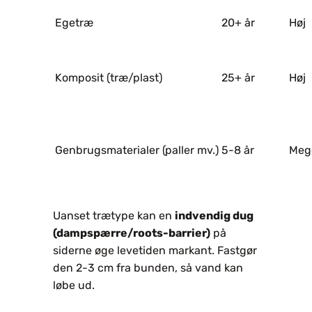
Egetræ
20+ år
Høj
Komposit (træ/plast)
25+ år
Høj
Genbrugsmaterialer (paller mv.)
5-8 år
Mege
Uanset trætype kan en
indvendig dug
(dampspærre/roots-barrier)
på
siderne øge levetiden markant. Fastgør
den 2-3 cm fra bunden, så vand kan
løbe ud.