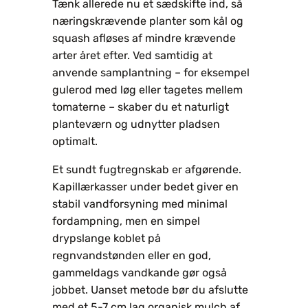
Tænk allerede nu et sædskifte ind, så
næringskrævende planter som kål og
squash afløses af mindre krævende
arter året efter. Ved samtidig at
anvende samplantning – for eksempel
gulerod med løg eller tagetes mellem
tomaterne – skaber du et naturligt
planteværn og udnytter pladsen
optimalt.
Et sundt fugtregnskab er afgørende.
Kapillærkasser under bedet giver en
stabil vandforsyning med minimal
fordampning, men en simpel
drypslange koblet på
regnvandstønden eller en god,
gammeldags vandkande gør også
jobbet. Uanset metode bør du afslutte
med et 5-7 cm lag organisk mulch af