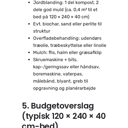
Jordblanding: 1 del kompost, 2
dele god muld (ca. 0,4 m³ til et
bed på 120 × 240 × 40 cm)
Evt. biochar, sand eller perlite til
struktur
Overfladebehandling: udendørs
træolie, træbeskyttelse eller linolie
Mulch: flis, halm eller græsafklip
Skruemaskine + bits,
kap-/geringssav eller håndsav,
boremaskine, vaterpas,
målebånd, blyant, greb til
opgravning og planérarbejde
5. Budgetoverslag
(typisk 120 × 240 × 40
cm-bed)